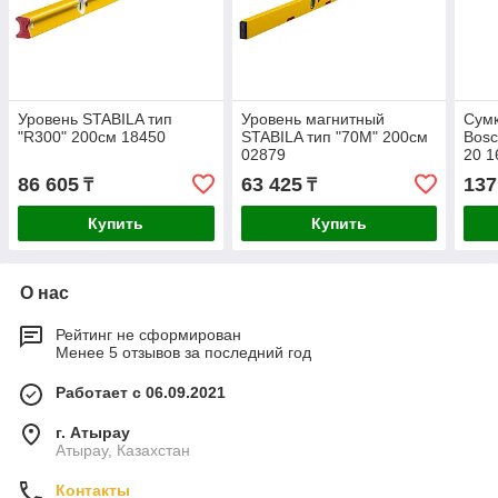
Уровень STABILA тип
Уровень магнитный
Сумк
"R300" 200см 18450
STABILA тип "70М" 200см
Bos
02879
20 
86 605
63 425
137
₸
₸
Купить
Купить
О нас
Рейтинг не сформирован
Менее 5 отзывов за последний год
Работает с 06.09.2021
г. Атырау
Атырау, Казахстан
Контакты