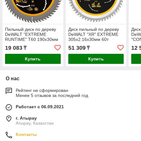
Пильный диск по дереву
Диск пильный по дереву
Диск
DeWALT "EXTREME
DeWALT "XR" EXTREME
DeW
RUNTIME" T60 190x30мм
305х2.16х30мм 60т
"CO
DT99564-QZ
DT99575-QZ
250
19 083
51 309
12 
₸
₸
Купить
Купить
О нас
Рейтинг не сформирован
Менее 5 отзывов за последний год
Работает с 06.09.2021
г. Атырау
Атырау, Казахстан
Контакты