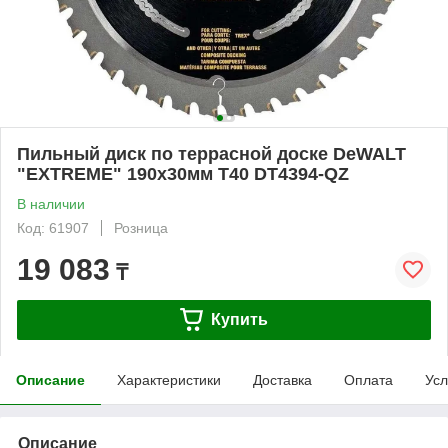
Пильный диск по террасной доске DeWALT
"EXTREME" 190x30мм T40 DT4394-QZ
В наличии
Код: 61907
Розница
19 083
₸
Купить
Описание
Характеристики
Доставка
Оплата
Усл
Описание