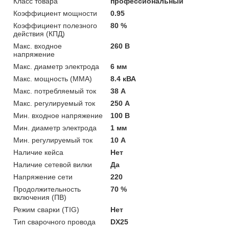
Класс товара
профессиональный
Коэффициент мощности
0.95
Коэффициент полезного
80 %
действия (КПД)
Макс. входное
260 В
напряжение
Макс. диаметр электрода
6 мм
Макс. мощность (MMA)
8.4 кВА
Макс. потребляемый ток
38 А
Макс. регулируемый ток
250 А
Мин. входное напряжение
100 В
Мин. диаметр электрода
1 мм
Мин. регулируемый ток
10 А
Наличие кейса
Нет
Наличие сетевой вилки
Да
Напряжение сети
220
Продолжительность
70 %
включения (ПВ)
Режим сварки (TIG)
Нет
Тип сварочного провода
DX25