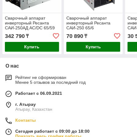
Сварочный аппарат
Сварочный аппарат
Сва
инверторный Ресанта
инверторный Ресанта
инве
САИ-250АД AC/DC 65/59
САИ-250 65/6
САИ-
342 790
70 890
30 
₸
₸
Купить
Купить
О нас
Рейтинг не сформирован
Менее 5 отзывов за последний год
Работает с 06.09.2021
г. Атырау
Атырау, Казахстан
Контакты
Сегодня работает с 09:00 до 18:00
Показать весь график работы