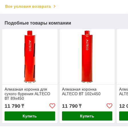
Все условия возврата
Подобные товары компании
Алмазная коронка для
Алмазная коронка
Алма
сухого бурения ALTECO
ALTECO ВТ 102х450
ALT
ВТ 89х450
11 790
11 790
12 
₸
₸
Купить
Купить