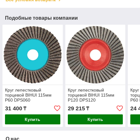
Подобные товары компании
Круг лепестковый
Круг лепестковый
Круг
торцевой BIHUI 115мм
торцевой BIHUI 115мм
торц
P60 DPS060
P120 DPS120
P60
31 400
29 215
24 
₸
₸
Купить
Купить
О нас