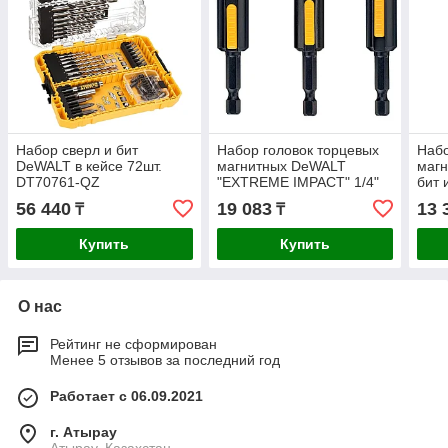
Набор сверл и бит
Набор головок торцевых
Набо
DeWALT в кейсе 72шт.
магнитных DeWALT
маг
DT70761-QZ
"EXTREME IMPACT" 1/4"
бит 
3шт. DT7460-QZ
голо
56 440
19 083
13 
₸
₸
DT7
Купить
Купить
О нас
Рейтинг не сформирован
Менее 5 отзывов за последний год
Работает с 06.09.2021
г. Атырау