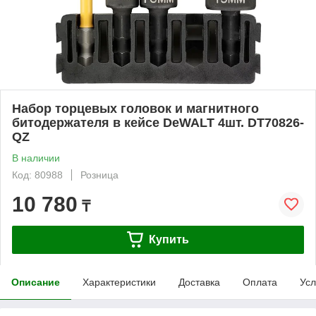
Набор торцевых головок и магнитного
битодержателя в кейсе DeWALT 4шт. DT70826-
QZ
В наличии
Код: 80988
Розница
10 780
₸
Купить
Описание
Характеристики
Доставка
Оплата
Усл