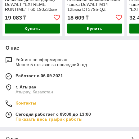
DeWALT "EXTREME
чашка DeWALT М14
чаш
RUNTIME" T60 190x30мм
125мм DT3795-QZ
"EX
DT99564-QZ
125
19 083
18 609
32 
₸
₸
Купить
Купить
О нас
Рейтинг не сформирован
Менее 5 отзывов за последний год
Работает с 06.09.2021
г. Атырау
Атырау, Казахстан
Контакты
Сегодня работает с 09:00 до 13:00
Показать весь график работы
О нас