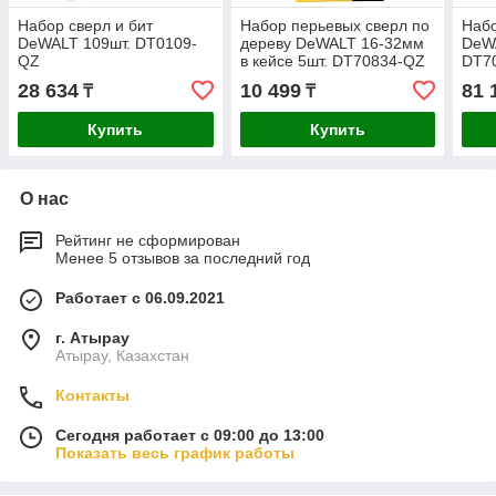
Набор сверл и бит
Набор перьевых сверл по
Набо
DeWALT 109шт. DT0109-
дереву DeWALT 16-32мм
DeW
QZ
в кейсе 5шт. DT70834-QZ
DT7
28 634
10 499
81 
₸
₸
Купить
Купить
О нас
Рейтинг не сформирован
Менее 5 отзывов за последний год
Работает с 06.09.2021
г. Атырау
Атырау, Казахстан
Контакты
Сегодня работает с 09:00 до 13:00
Показать весь график работы