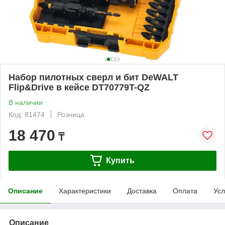
Набор пилотных сверл и бит DeWALT
Flip&Drive в кейсе DT70779T-QZ
В наличии
Код: 81474
Розница
18 470
₸
Купить
Описание
Характеристики
Доставка
Оплата
Усл
Описание