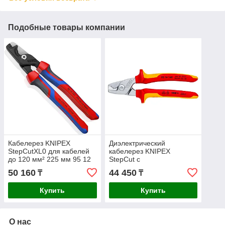
Подобные товары компании
Кабелерез KNIPEX
Диэлектрический
StepCutXL0 для кабелей
кабелерез KNIPEX
до 120 мм² 225 мм 95 12
StepCut с
225
двухкомпонентной
50 160
44 450
₸
₸
рукояткой 160мм 9516160
Купить
Купить
О нас