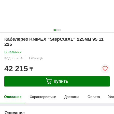
Кабелерез KNIPEX "StepCutXL" 225мм 95 11
225
В наличии
Код: 85264
Розница
42 215
₸
Купить
Описание
Характеристики
Доставка
Оплата
Усл
Описание