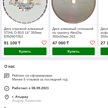
Диск отрезной алмазный
Диск алмазный сплошной
Диск
STIHL D-B10 14" 350мм
по граниту AlexDia
асф
8350907052
350х50мм 263
350x
91 100
47 060
27 
₸
₸
Купить
Купить
О нас
Рейтинг не сформирован
Менее 5 отзывов за последний год
Работает с 06.09.2021
г. Атырау
Атырау, Казахстан