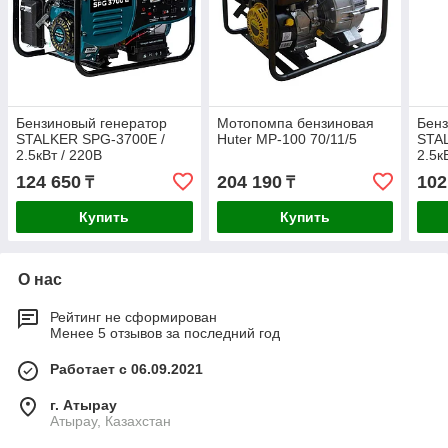
Бензиновый генератор
Мотопомпа бензиновая
Бенз
STALKER SPG-3700E /
Huter MP-100 70/11/5
STA
2.5кВт / 220В
2.5к
124 650
204 190
102
₸
₸
Купить
Купить
О нас
Рейтинг не сформирован
Менее 5 отзывов за последний год
Работает с 06.09.2021
г. Атырау
Атырау, Казахстан