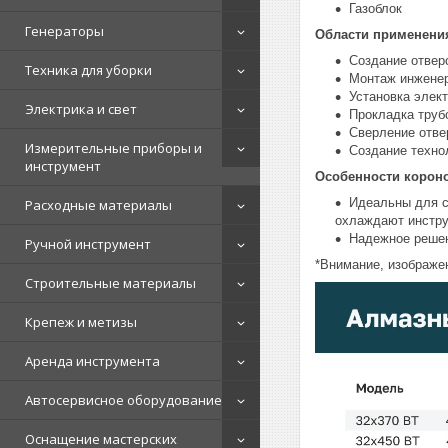
Газоблок
Генераторы
Области применени
Создание отверс
Техника для уборки
Монтаж инженер
Установка элек
Электрика и свет
Прокладка труб
Сверление отве
Измерительные приборы и
Создание техно
инструмент
Особенности корон
Идеальны для с
Расходные материалы
охлаждают инстру
Надежное решен
Ручной инструмент
*Внимание, изображен
Строительные материалы
Крепеж и метизы
Аренда инструмента
Автосервисное оборудование
Оснащение мастерских