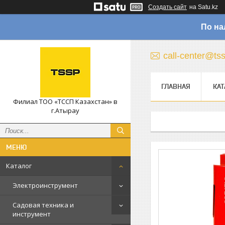
Создать сайт
на Satu.kz
По на
call-center@ts
ГЛАВНАЯ
КАТ
Филиал ТОО «ТССП Казахстан» в
г.Атырау
Каталог
Электроинструмент
Садовая техника и
инструмент