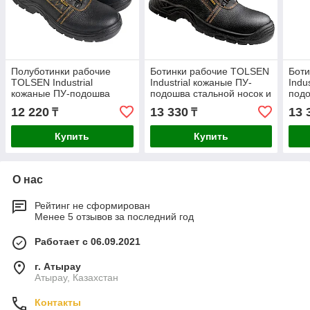
Полуботинки рабочие
Ботинки рабочие TOLSEN
Бот
TOLSEN Industrial
Industrial кожаные ПУ-
Indu
кожаные ПУ-подошва
подошва стальной носок и
подо
стальной носок размер 42
стелька р.39 45351
стел
12 220
13 330
13 
₸
₸
45324
Купить
Купить
О нас
Рейтинг не сформирован
Менее 5 отзывов за последний год
Работает с 06.09.2021
г. Атырау
Атырау, Казахстан
Контакты