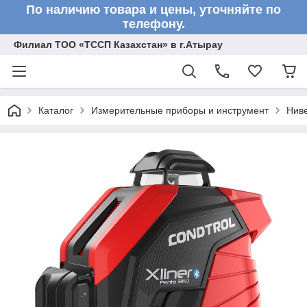
По наличию товара и цены, уточняйте по
телефону.
Филиал ТОО «ТССП Казахстан» в г.Атырау
Каталог
Измерительные приборы и инструмент
Нив