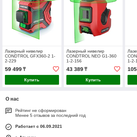
Лазерный нивелир
Лазерный нивелир
Лаз
CONDTROL GFX360-2 1-
CONDTROL NEO G1-360
CON
2-229
1-2-156
1-2-
59 499
43 389
105
₸
₸
Купить
Купить
О нас
Рейтинг не сформирован
Менее 5 отзывов за последний год
Работает с 06.09.2021