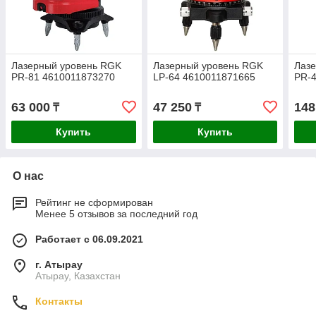
Лазерный уровень RGK
Лазерный уровень RGK
Лаз
PR-81 4610011873270
LP-64 4610011871665
PR-4
63 000
47 250
148
₸
₸
Купить
Купить
О нас
Рейтинг не сформирован
Менее 5 отзывов за последний год
Работает с 06.09.2021
г. Атырау
Атырау, Казахстан
Контакты