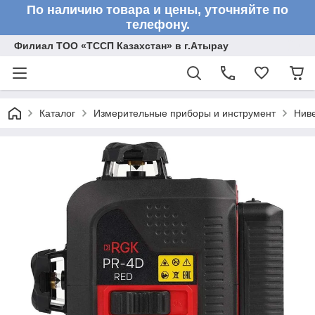
По наличию товара и цены, уточняйте по
телефону.
Филиал ТОО «ТССП Казахстан» в г.Атырау
Каталог
Измерительные приборы и инструмент
Нив