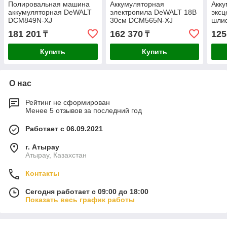
Полировальная машина
Аккумуляторная
Акку
аккумуляторная DeWALT
электропила DeWALT 18В
эксц
DCM849N-XJ
30см DCM565N-XJ
шли
"XR
181 201
162 370
125
₸
₸
Купить
Купить
О нас
Рейтинг не сформирован
Менее 5 отзывов за последний год
Работает с 06.09.2021
г. Атырау
Атырау, Казахстан
Контакты
Сегодня работает с 09:00 до 18:00
Показать весь график работы