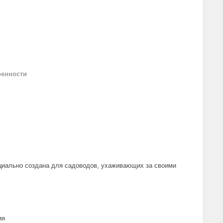
ренности
ециально создана для садоводов, ухаживающих за своими
ия