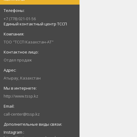
+7 (778) 021-01-56
Единый контактный центр ТССП
ТОО "ТССП Казахстан-АТ"
Отдел продаж
Атырау, Казахстан
http://www.tssp.kz
call-center@tssp.kz
Instagram