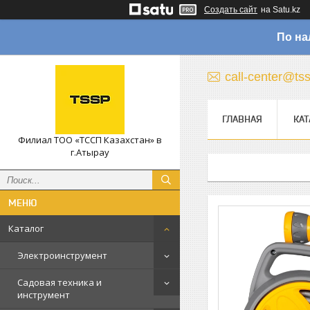
Создать сайт
на Satu.kz
По на
call-center@ts
ГЛАВНАЯ
КАТ
Филиал ТОО «ТССП Казахстан» в
г.Атырау
Каталог
Электроинструмент
Садовая техника и
инструмент