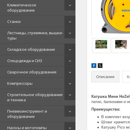
Климатическое
оборудование
Станки
Лестницы, стремянки, вышки-
туры
Складское оборудование
Спецодежда и СИЗ
Сварочное оборудование
Описание
Х
Компрессоры
Строительное оборудование
Катушка Мини HoZelo
и техника
патио, балконами и 
Преимущества:
Пневмоинструмент и
оборудование
В комплект вхо
Шланг хранится
Насосы и мотопомпы
Катушку Pico м