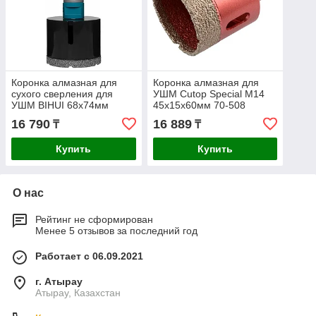
Коронка алмазная для
Коронка алмазная для
сухого сверления для
УШМ Cutop Special М14
УШМ BIHUI 68х74мм
45х15х60мм 70-508
DBDF68
16 790
16 889
₸
₸
Купить
Купить
О нас
Рейтинг не сформирован
Менее 5 отзывов за последний год
Работает с 06.09.2021
г. Атырау
Атырау, Казахстан