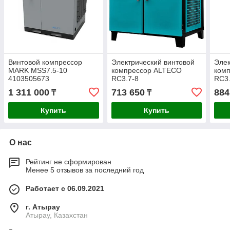
Винтовой компрессор
Электрический винтовой
Элек
MARK MSS7.5-10
компрессор ALTECO
ком
4103505673
RC3.7-8
RC3.
1 311 000
713 650
884
₸
₸
Купить
Купить
О нас
Рейтинг не сформирован
Менее 5 отзывов за последний год
Работает с 06.09.2021
г. Атырау
Атырау, Казахстан