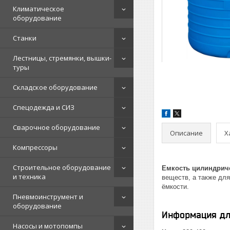
Климатическое
оборудование
Станки
Лестницы, стремянки, вышки-
туры
Складское оборудование
Спецодежда и СИЗ
Сварочное оборудование
Описание
Х
Компрессоры
Строительное оборудование
Емкость цилиндриче
и техника
веществ, а также для
ёмкости.
Пневмоинструмент и
оборудование
Информация дл
Насосы и мотопомпы