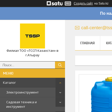
Создать сайт
на Satu.kz
По на
call-center@ts
ГЛАВНАЯ
КАТ
Филиал ТОО «ТССП Казахстан» в
г.Атырау
Каталог
Электроинструмент
Садовая техника и
инструмент