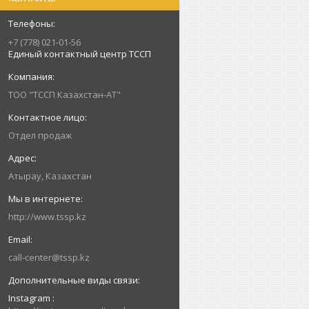
+7 (778) 021-01-56
Единый контактный центр ТССП
ТОО "ТССП Казахстан-АТ"
Отдел продаж
Атырау, Казахстан
http://www.tssp.kz
call-center@tssp.kz
Instagram