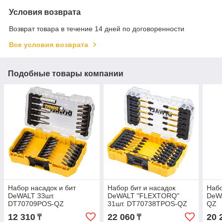
Условия возврата
Возврат товара в течение 14 дней по договоренности
Все условия возврата
Подобные товары компании
Набор насадок и бит
Набор бит и насадок
Набо
DeWALT 33шт.
DeWALT "FLEXTORQ"
DeW
DT70709POS-QZ
31шт. DT70738TPOS-QZ
QZ
12 310
22 060
20 
₸
₸