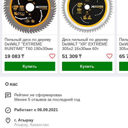
Пильный диск по дереву
Диск пильный по дереву
Пиль
DeWALT "EXTREME
DeWALT "XR" EXTREME
DeW
RUNTIME" T60 190x30мм
305х2.16х30мм 60т
305
DT99564-QZ
DT99575-QZ
19 083
51 309
65 
₸
₸
Купить
Купить
О нас
Рейтинг не сформирован
Менее 5 отзывов за последний год
Работает с 06.09.2021
г. Атырау
Атырау, Казахстан