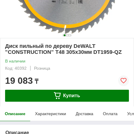
Диск пильный по дереву DeWALT
"CONSTRUCTION" T48 305х30мм DT1959-QZ
В наличии
Код: 40392
Розница
19 083
₸
Купить
Описание
Характеристики
Доставка
Оплата
Усл
Описание