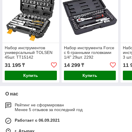
Набор инструментов
Набор инструмента Force
Набо
универсальный TOLSEN
с 6-гранными головками
инст
45шт. TT15142
1/4" 29шт. 2292
3 шт
31 195
14 299
11 
₸
₸
Купить
Купить
О нас
Рейтинг не сформирован
Менее 5 отзывов за последний год
Работает с 06.09.2021
г. Атырау