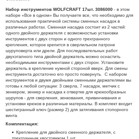
Набор инструментов WOLFCRAFT 17шт. 3086000
- в этом
наборе «Все в одном» Вы получаете все, что необходимо для
использования практичной системы сменных насадок в
различных работах. Сменная насадка состоит из 2 частей:
одного двойного держателя с возможностью установки
инструментов с двух сторон и одного трехгранного
крепления, которое крепится в сверлильном патроне
шуруповерта или дрели. Для последовательных работ
двухэтапного типа двойной держатель можно оснастить
необходимыми инструментами с двух сторон. Установите
держатель в крепление нужной стороной вверх. Для смены
инструмента достаточно его просто повернуть. С набором
инструментов и двумя двойными сменными держателями вы
готовы к любой ситуации: 3 сверла, 7 насадок, метчик с
зенкером, зенкер и насадка к отвертке для крюкообразных
шурупов - для сверления, зенкования, привинчивания и
установки крюков в различные материалы. В комплект входит
шестигранный ключ (размер 2) для затягивания стопорного
винта.
Комплектация:
Крепление для двойного сменного держателя, с
трехгранным хвостовиком 1 шт.