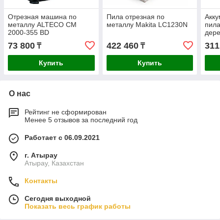
Отрезная машина по
Пила отрезная по
Акку
металлу ALTECO CM
металлу Makita LC1230N
пила
2000-355 BD
дер
73 800
422 460
311
₸
₸
Купить
Купить
О нас
Рейтинг не сформирован
Менее 5 отзывов за последний год
Работает с 06.09.2021
г. Атырау
Атырау, Казахстан
Контакты
Сегодня выходной
Показать весь график работы