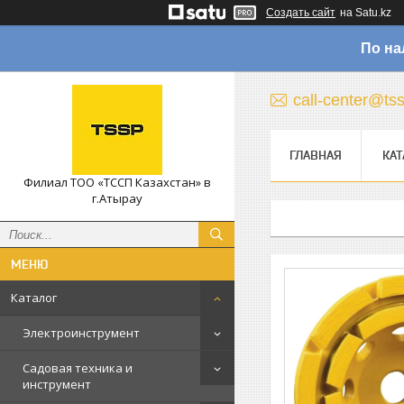
Создать сайт
на Satu.kz
По на
call-center@ts
ГЛАВНАЯ
КАТ
Филиал ТОО «ТССП Казахстан» в
г.Атырау
Каталог
Электроинструмент
Садовая техника и
инструмент