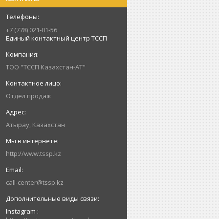
+7 (778) 021-01-56
Единый контактный центр ТССП
ТОО "ТССП Казахстан-АТ"
Отдел продаж
Атырау, Казахстан
http://www.tssp.kz
call-center@tssp.kz
Instagram