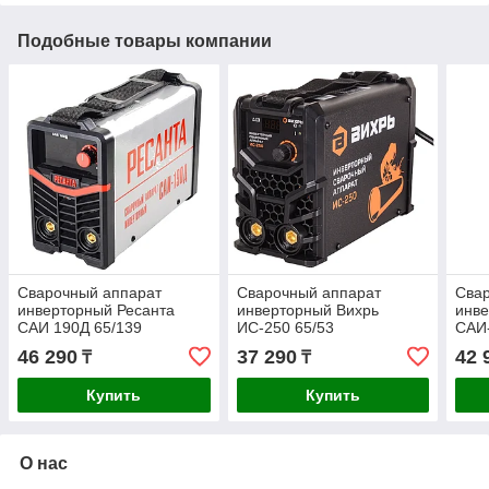
Подобные товары компании
Сварочный аппарат
Сварочный аппарат
Сва
инверторный Ресанта
инверторный Вихрь
инве
САИ 190Д 65/139
ИС-250 65/53
САИ-
46 290
37 290
42 
₸
₸
Купить
Купить
О нас