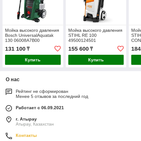
Мойка высокого давления
Мойка высокого давления
Мойк
Bosch UniversalAquatak
STIHL RE 100
STIH
130 06008A7B00
49500124501
CON
131 100
155 600
184
₸
₸
Купить
Купить
О нас
Рейтинг не сформирован
Менее 5 отзывов за последний год
Работает с 06.09.2021
г. Атырау
Атырау, Казахстан
Контакты