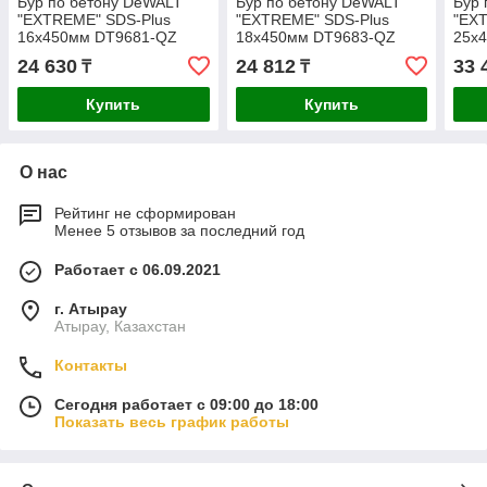
Бур по бетону DeWALT
Бур по бетону DeWALT
Бур 
"EXTREME" SDS-Plus
"EXTREME" SDS-Plus
"EX
16х450мм DT9681-QZ
18х450мм DT9683-QZ
25х
24 630
24 812
33 
₸
₸
Купить
Купить
О нас
Рейтинг не сформирован
Менее 5 отзывов за последний год
Работает с 06.09.2021
г. Атырау
Атырау, Казахстан
Контакты
Сегодня работает с 09:00 до 18:00
Показать весь график работы