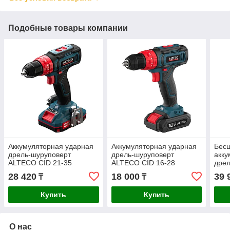
Подобные товары компании
Аккумуляторная ударная
Аккумуляторная ударная
Бес
дрель-шуруповерт
дрель-шуруповерт
акку
ALTECO CID 21-35
ALTECO CID 16-28
дрел
ALTE
28 420
18 000
39 
₸
₸
Купить
Купить
О нас