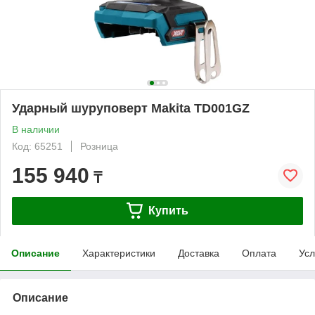
Ударный шуруповерт Makita TD001GZ
В наличии
Код: 65251
Розница
155 940
₸
Купить
Описание
Характеристики
Доставка
Оплата
Усл
Описание