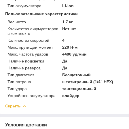
Тип аккумулятора
Li-Ion
Пользовательские характеристики
Вес нетто
1.7 кг
Количество аккумуляторов
Нет шт.
в комплекте
Количество скоростей
4
Макс. крутящий момент
220 Н·м
Макс. частота ударов
4400 уд/мин
Наличие подсветки
Да
Наличие реверса
Да
Тип двигателя
Бесщеточный
Тип патрона
шестигранный (1/4" НЕХ)
Тип удара
тангенциальный
Устройство аккумулятора
слайдер
Скрыть
Условия доставки