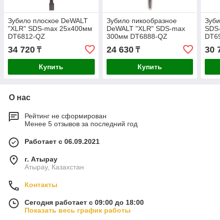
Зубило плоское DeWALT
Зубило пикообразное
Зуб
"XLR" SDS-max 25х400мм
DeWALT "XLR" SDS-max
SDS
DT6812-QZ
300мм DT6888-QZ
DT6
34 720
24 630
30 
₸
₸
Купить
Купить
О нас
Рейтинг не сформирован
Менее 5 отзывов за последний год
Работает с 06.09.2021
г. Атырау
Атырау, Казахстан
Контакты
Сегодня работает с 09:00 до 18:00
Показать весь график работы