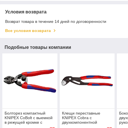
Условия возврата
Возврат товара в течение 14 дней по договоренности
Все условия возврата
Подобные товары компании
Болторез компактный
Клещи переставные
Боко
KNIPEX CoBolt с выемкой
KNIPEX Cobra с
двух
в режущей кромке с
двухкомпонентной
руко
двухкомпонентной
рукояткой 250мм 8702250