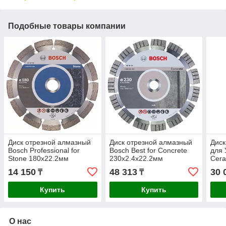
Подобные товары компании
Диск отрезной алмазный
Диск отрезной алмазный
Диск
Bosch Professional for
Bosch Best for Concrete
для 
Stone 180х22.2мм
230x2.4x22.2мм
Cera
2608602600
2608602655
260
14 150
48 313
30 
₸
₸
Купить
Купить
О нас