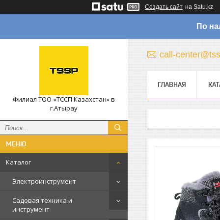
Создать сайт
на Satu.kz
По на
call-center@ts
ГЛАВНАЯ
КАТ
Филиал ТОО «ТССП Казахстан» в
г.Атырау
Каталог
Электроинструмент
Садовая техника и
инструмент