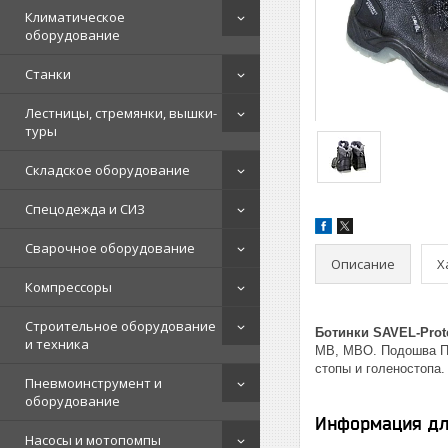
Климатическое
оборудование
Станки
Лестницы, стремянки, вышки-
туры
Складское оборудование
Спецодежда и СИЗ
Сварочное оборудование
Описание
Х
Компрессоры
Строительное оборудование
Ботинки SAVEL-Prot
и техника
МВ, МВО. Подошва П
стопы и голеностопа.
Пневмоинструмент и
оборудование
Информация дл
Насосы и мотопомпы