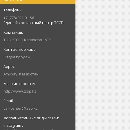
+7 (778) 021-01-56
Единый контактный центр ТССП
ТОО "ТССП Казахстан-АТ"
Отдел продаж
Атырау, Казахстан
http://www.tssp.kz
call-center@tssp.kz
Instagram