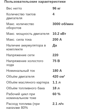
Пользовательские характеристики
Вес нетто
96 кг
Количество тактов
4
двигателя
Макс. количество
3000 об/мин
оборотов
Макс. мощность двигателя
10.2 кВт
Макс. сила тока
200 А
Наличие аккумулятора в
Да
комплекте
Напряжение сети
220
Напряжение холостого
75 В
хода
Номинальный ток
180 А
Объём двигателя
420 см³
Объём масляного картера
1.1 л
Объём топливного бака
18 л
Рабочий цикл при
60 %
номинальном токе
Расход топлива (при
2.1 л/ч
нагрузке 80%