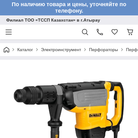
По наличию товара и цены, уточняйте по
телефону.
Филиал ТОО «ТССП Казахстан» в г.Атырау
Каталог
Электроинструмент
Перфораторы
Перф