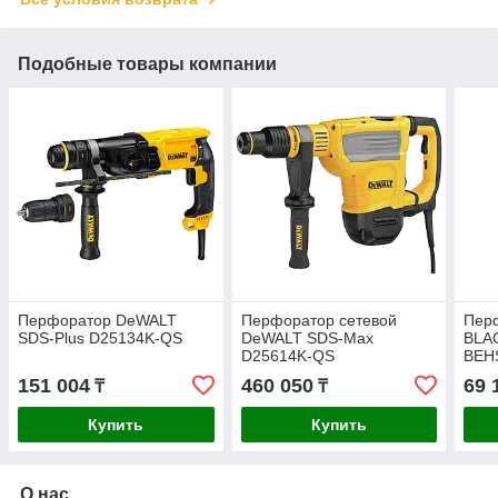
Подобные товары компании
Перфоратор DeWALT
Перфоратор сетевой
Пер
SDS-Plus D25134K-QS
DeWALT SDS-Max
BLA
D25614K-QS
BEH
151 004
460 050
69 
₸
₸
Купить
Купить
О нас