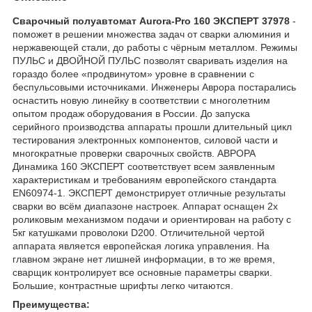
Сварочный полуавтомат Aurora-Pro 160 ЭКСПЕРТ 37978
-
поможет в решении множества задач от сварки алюминия и
нержавеющей стали, до работы с чёрным металлом. Режимы
ПУЛЬС и ДВОЙНОЙ ПУЛЬС позволят сваривать изделия на
гораздо более «продвинутом» уровне в сравнении с
беспульсовыми источниками. Инженеры Аврора постарались
оснастить новую линейку в соответствии с многолетним
опытом продаж оборудования в России. До запуска
серийного производства аппараты прошли длительный цикл
тестирования электронных компонентов, силовой части и
многократные проверки сварочных свойств. АВРОРА
Динамика 160 ЭКСПЕРТ соответствует всем заявленным
характеристикам и требованиям европейского стандарта
EN60974-1. ЭКСПЕРТ демонстрирует отличные результаты
сварки во всём диапазоне настроек. Аппарат оснащен 2х
роликовым механизмом подачи и ориентирован на работу с
5кг катушками проволоки D200. Отличительной чертой
аппарата является европейская логика управления. На
главном экране нет лишней информации, в то же время,
сварщик контролирует все основные параметры сварки.
Большие, контрастные шрифты легко читаются.
Преимущества: