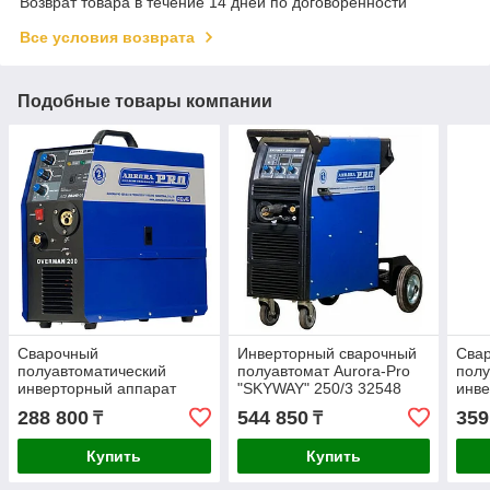
Возврат товара в течение 14 дней по договоренности
Все условия возврата
Подобные товары компании
Сварочный
Инверторный сварочный
Сва
полуавтоматический
полуавтомат Aurora-Pro
полу
инверторный аппарат
"SKYWAY" 250/3 32548
инве
Aurora-Pro OVERMAN 200
Aur
288 800
544 850
359
₸
₸
13709
175 
Купить
Купить