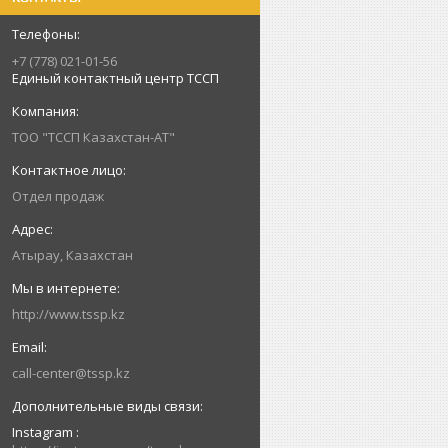
+7 (778) 021-01-56
Единый контактный центр ТССП
ТОО "ТССП Казахстан-АТ"
Отдел продаж
Атырау, Казахстан
http://www.tssp.kz
call-center@tssp.kz
Instagram