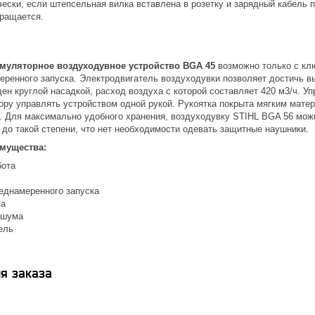
ески, если штепсельная вилка вставлена в розетку и зарядный кабель 
кращается.
муляторное воздуходувное устройство BGA 45
возможно только с клю
ренного запуска. Электродвигатель воздуходувки позволяет достичь выс
н круглой насадкой, расход воздуха с которой составляет 420 м3/ч. У
ору управлять устройством одной рукой. Рукоятка покрыта мягким мате
. Для максимально удобного хранения, воздуходувку STIHL BGA 56 можн
 до такой степени, что нет необходимости одевать защитные наушники.
имущества:
бота
еднамеренного запуска
ка
 шума
ель
я заказа