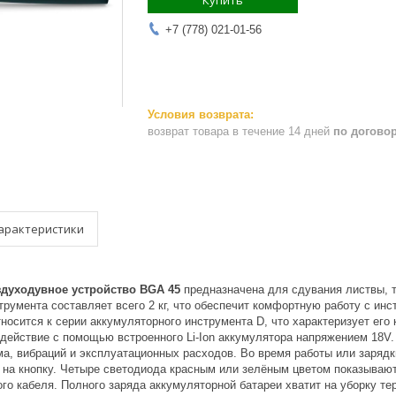
Купить
+7 (778) 021-01-56
возврат товара в течение 14 дней
по догово
арактеристики
духодувное устройство BGA 45
предназначена для сдувания листвы, т
струмента составляет всего 2 кг, что обеспечит комфортную работу с и
носится к серии аккумуляторного инструмента D, что характеризует его
 действие с помощью встроенного Li-Ion аккумулятора напряжением 18V.
ма, вибраций и эксплуатационных расходов. Во время работы или зарядк
в на кнопку. Четыре светодиода красным или зелёным цветом показываю
го кабеля. Полного заряда аккумуляторной батареи хватит на уборку те