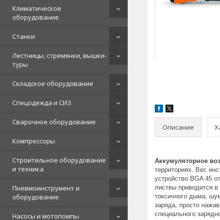
Климатическое
оборудование
Станки
Лестницы, стремянки, вышки-
туры
Складское оборудование
Спецодежда и СИЗ
Сварочное оборудование
Описание
Х
Компрессоры
Строительное оборудование
Аккумуляторное воз
и техника
территориях. Вес ин
устройство BGA 45 от
Пневмоинструмент и
листвы приводится в
оборудование
токсичного дыма, шу
заряда, просто нажа
специального зарядно
Насосы и мотопомпы