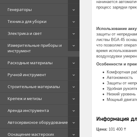
начинается автоматич
процесс зарядки пре
Генераторы
Техника для уборки
Использование акку
Электрика и свет
защиты от непреднаме
листвы BGA 45 оснаще
Измерительные приборы и
что позволяет операт
инструмент
время использования
воздуходувки умерен
Расходные материалы
Особенности и пре
Комфортная ра
Ручной инструмент
Автономность
Защиты от непр
Строительные материалы
Удобная рукоят
Низкий уровень
Крепеж и метизы
Мощный двигат
Аренда инструмента
Информация дл
Автосервисное оборудование
Цена:
101 400 ₸
Оснащение мастерских