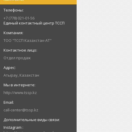
+7 (778) 021-01-56
Единый контактный центр ТССП
ТОО "ТССП Казахстан-АТ"
Отдел продаж
Атырау, Казахстан
http://www.tssp.kz
call-center@tssp.kz
Instagram