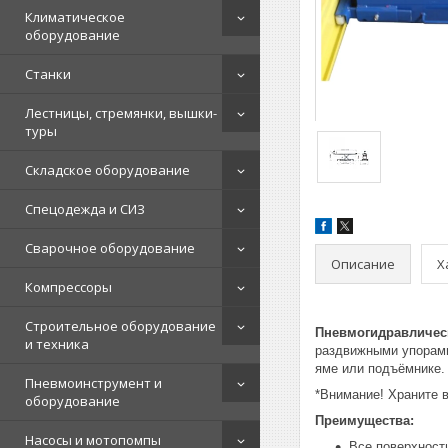
Климатическое
оборудование
Станки
Лестницы, стремянки, вышки-
туры
Складское оборудование
Спецодежда и СИЗ
Сварочное оборудование
Описание
Х
Компрессоры
Строительное оборудование
Пневмогидравлическ
и техника
раздвижными упорами
яме или подъёмнике.
Пневмоинструмент и
*Внимание! Храните 
оборудование
Преимущества:
Насосы и мотопомпы
Все поверхност