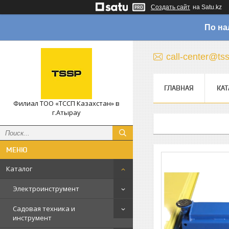
Создать сайт
на Satu.kz
По на
call-center@ts
ГЛАВНАЯ
КАТ
Филиал ТОО «ТССП Казахстан» в
г.Атырау
Каталог
Электроинструмент
Садовая техника и
инструмент