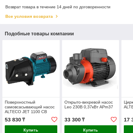
Возврат товара в течение 14 дней по договоренности
Все условия возврата
Подобные товары компании
Поверхностный
Открыто-вихревой насос
Цир
самовсасывающий насос
Leo 230В 0,37кВт APm37
ALT
ALTECO JET 1100 CB
53 830
33 300
17 
₸
₸
Купить
Купить