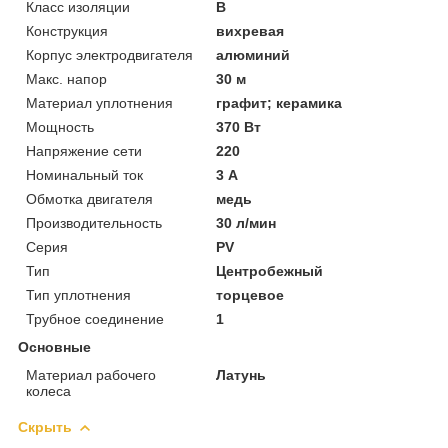
Класс изоляции
B
Конструкция
вихревая
Корпус электродвигателя
алюминий
Макс. напор
30 м
Материал уплотнения
графит; керамика
Мощность
370 Вт
Напряжение сети
220
Номинальный ток
3 А
Обмотка двигателя
медь
Производительность
30 л/мин
Серия
PV
Тип
Центробежный
Тип уплотнения
торцевое
Трубное соединение
1
Основные
Материал рабочего
Латунь
колеса
Скрыть