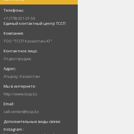
+7 (778) 021-01-56
Единый контактный центр ТССП
ТОО "ТССП Казахстан-АТ"
Отдел продаж
Атырау, Казахстан
http://www.tssp.kz
call-center@tssp.kz
Instagram