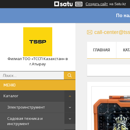
Создать сайт
на Satu.kz
По на
call-center@ts
ГЛАВНАЯ
КАТ
Филиал ТОО «ТССП Казахстан» в
г.Атырау
Каталог
Электроинструмент
Садовая техника и
инструмент