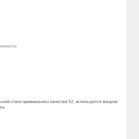
ренности
ьской стали премиального качества S2, используется мощное
ты.