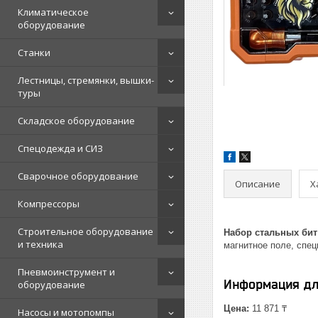
Климатическое
оборудование
Станки
Лестницы, стремянки, вышки-
туры
Складское оборудование
Спецодежда и СИЗ
Сварочное оборудование
Описание
Х
Компрессоры
Строительное оборудование
Набор стальных би
и техника
магнитное поле, спе
Пневмоинструмент и
Информация дл
оборудование
Цена:
11 871 ₸
Насосы и мотопомпы