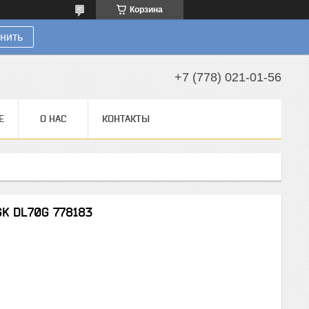
Корзина
нить
+7 (778) 021-01-56
Е
О НАС
КОНТАКТЫ
K DL70G 778183