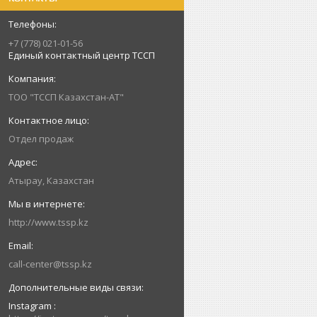
+7 (778) 021-01-56
Единый контактный центр ТССП
ТОО "ТССП Казахстан-АТ"
Отдел продаж
Атырау, Казахстан
http://www.tssp.kz
call-center@tssp.kz
Instagram