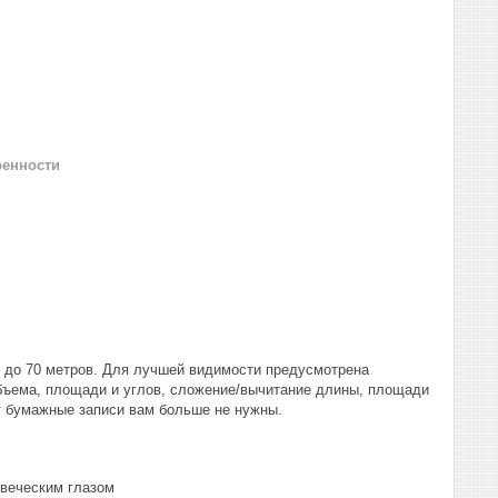
ренности
я до 70 метров. Для лучшей видимости предусмотрена
бъема, площади и углов, сложение/вычитание длины, площади
му бумажные записи вам больше не нужны.
овеческим глазом