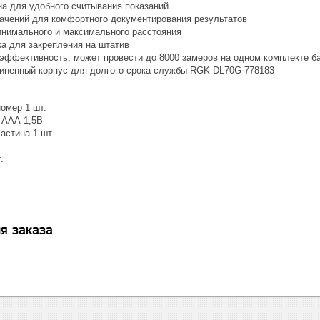
на для удобного считывания показаний
начений для комфортного документирования результатов
нимального и максимального расстояния
ка для закрепления на штатив
эффективность, может провести до 8000 замеров на одном комплекте б
иненный корпус для долгого срока службы RGK DL70G 778183
омер 1 шт.
. ААА 1,5В
стина 1 шт.
.
я заказа