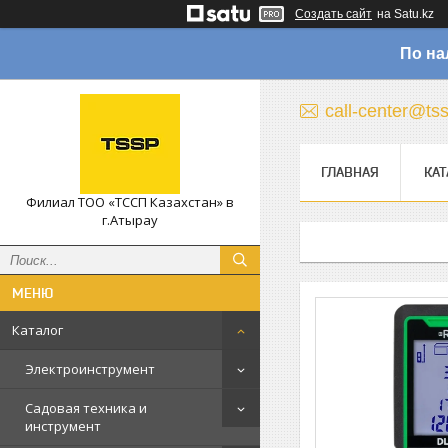
Создать сайт
на Satu.kz
По на
call-center@ts
ГЛАВНАЯ
КАТ
Филиал ТОО «ТССП Казахстан» в
г.Атырау
Каталог
Электроинструмент
Садовая техника и
инструмент