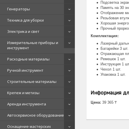
Подсветка экра
Память на 30 з
Генераторы
Отображение ми
Резьбовая втул
Техника для уборки
Хорошая энерго
Прочный прорез
Электрика и свет
Комплектация:
Измерительные приборы и
Лазерный дальн
инструмент
Батарейки 3 шт
Отражающая пла
Расходные материалы
Ремешок 1 шт.
Инструкция 1 шт
Чехол 1 шт.
Ручной инструмент
Упаковка 1 шт.
Строительные материалы
Информация дл
Крепеж и метизы
Цена:
39 365 ₸
Аренда инструмента
Автосервисное оборудование
Оснащение мастерских