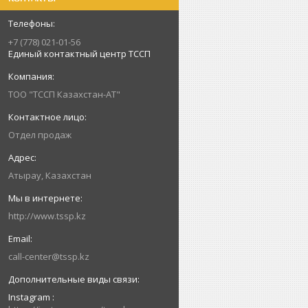
+7 (778) 021-01-56
Единый контактный центр ТССП
ТОО "ТССП Казахстан-АТ"
Отдел продаж
Атырау, Казахстан
http://www.tssp.kz
call-center@tssp.kz
Instagram