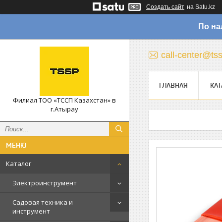
Создать сайт
на Satu.kz
По на
call-center@ts
ГЛАВНАЯ
КАТ
Филиал ТОО «ТССП Казахстан» в
г.Атырау
Каталог
Электроинструмент
Садовая техника и
инструмент