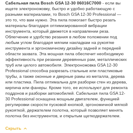
Сабельная пила Bosch GSA 12-30 06016C7000
- если вы
ищете электроножовку, быстро и удобно работающую с
разными материалами, то Bosch GSA 12-30 Professional —
это то, что вам нужно. Эта пила помогает быстро резать
материалы благодаря оптимизированной вибрации
инструмента, который движется в направлении реза.
Облегчение и удобство резания в любом положении под
любым углом благодаря мягким накладкам на рукоятке
инструмента и эргономичному дизайну задней и передней
области захвата. Эта мощная пила обеспечит необходимую
эффективность при резании деревянных рам, металлических
труб или целого автомобиля. Электроножовка GSA 12-30
Professional способна разрезать стальные или пластиковые
трубы, а также оконные и дверные рамы из металла, дерева
или пластика. Пила оптимальна для разборки стен из дерева,
кирпича или фанеры. Кроме того, ее используют для ремонта
поддонов и разборки автомобилей. Сабельная пила GSA 12-
30 Professional оснащена мощным двигателем, функцией
регулировки скорости пусковой кнопкой, эргономичной мягкой
рукояткой, держателем полотна, который позволяет менять
полотна без инструментов, и открытым щеткодержателем.
Скрыть