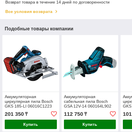
Возврат товара в течение 14 дней по договоренности
Все условия возврата
Подобные товары компании
Аккумуляторная
Аккумуляторная
Акку
циркулярная пила Bosch
сабельная пила Bosch
цирк
GKS 185-LI 06016C1223
GSA 12V-14 060164L902
GKS 
Solo
201 350
112 750
101
₸
₸
Купить
Купить