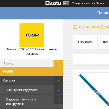
Создать сайт
на Satu.kz
По на
call-center@ts
ГЛАВНАЯ
КАТ
Филиал ТОО «ТССП Казахстан» в
г.Атырау
Каталог
Электроинструмент
Садовая техника и
инструмент