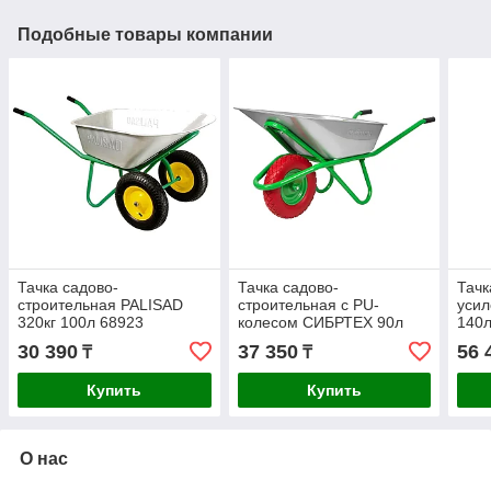
Подобные товары компании
Тачка садово-
Тачка садово-
Тачк
строительная PALISAD
строительная с PU-
усил
320кг 100л 68923
колесом СИБРТЕХ 90л
140л
180кг 68968
30 390
37 350
56 
₸
₸
Купить
Купить
О нас