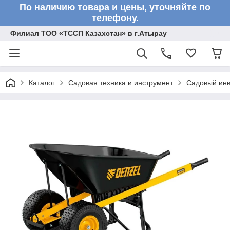
По наличию товара и цены, уточняйте по
телефону.
Филиал ТОО «ТССП Казахстан» в г.Атырау
Каталог
Садовая техника и инструмент
Садовый инв