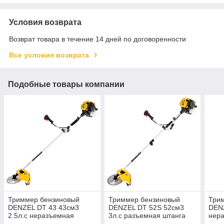
Условия возврата
Возврат товара в течение 14 дней по договоренности
Все условия возврата
Подобные товары компании
Триммер бензиновый
Триммер бензиновый
Три
DENZEL DT 43 43см3
DENZEL DT 52S 52см3
DENZ
2.5л.с неразъемная
3л.с разъемная штанга
нер
штанга 96224
96227
962