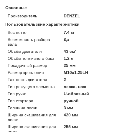
Основные
Производитель
DENZEL
Пользовательские характеристики
Вес нетто
7.4 кг
Возможность разбора
Да
вала
Объём двигателя
43 см³
Объём топливного бака
1.2 л
Посадочный размер
25 мм
Размер крепления
М10х1.25LH
Тактность двигателя
2
Тип режущего элемента
леска; нож
Тип ручки
U-образный
Тип стартера
ручной
Толщина лески
3 мм
Ширина скашивания для
420 мм
лески
Ширина скашивания для
255 мм
ножа