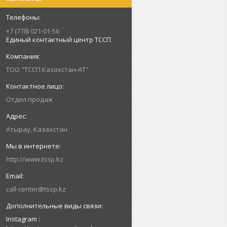
+7 (778) 021-01-56
Единый контактный центр ТССП
ТОО "ТССП Казахстан-АТ"
Отдел продаж
Атырау, Казахстан
http://www.tssp.kz
call-center@tssp.kz
Instagram