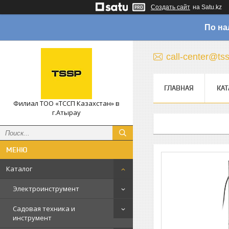
Создать сайт
на Satu.kz
По на
call-center@ts
ГЛАВНАЯ
КАТ
Филиал ТОО «ТССП Казахстан» в
г.Атырау
Каталог
Электроинструмент
Садовая техника и
инструмент