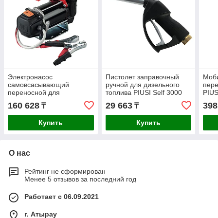
Электронасос
Пистолет заправочный
Моб
самовсасывающий
ручной для дизельного
пер
переносной для
топлива PIUSI Self 3000
PIUS
перекачки дизельного
150л/мин F0065000A
K33 
160 628
29 663
398
₸
₸
топлива PIUSI Carry 3000
F00
Inline 24V 50л/мин
Купить
Купить
О нас
Рейтинг не сформирован
Менее 5 отзывов за последний год
Работает с 06.09.2021
г. Атырау