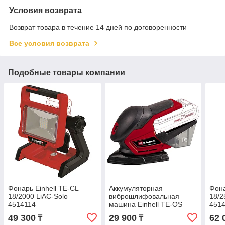
Условия возврата
Возврат товара в течение 14 дней по договоренности
Все условия возврата
Подобные товары компании
Фонарь Einhell TE-CL
Аккумуляторная
Фона
18/2000 LiAC-Solo
виброшлифовальная
18/2
4514114
машина Einhell TE-OS
451
18/150 Li Solo 4460708
49 300
29 900
62 
₸
₸