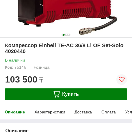
Компрессор Einhell TE-AC 36/8 Li OF Set-Solo
4020440
В наличии
Код: 75146
Розница
103 500
₸
Купить
Описание
Характеристики
Доставка
Оплата
Усл
Описание