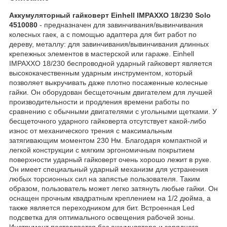
Аккумуляторный гайковерт Einhell IMPAXXO 18/230 Solo
4510080
- предназначен для завинчивания/вывинчивания
колесных гаек, а с помощью адаптера для бит работ по
дереву, металлу: для завинчивания/вывинчивания длинных
крепежных элементов в мастерской или гараже. Einhell
IMPAXXO 18/230 беспроводной ударный гайковерт является
высококачественным ударным инструментом, который
позволяет выкручивать даже плотно посаженные колесные
гайки. Он оборудован бесщеточным двигателем для лучшей
производительности и продления времени работы по
сравнению с обычными двигателями с угольными щетками. У
беcщеточного ударного гайковерта отсутствует какой-либо
износ от механического трения с максимальным
затягивающим моментом 230 Нм. Благодаря компактной и
легкой конструкции с мягким эргономичным покрытием
поверхности ударный гайковерт очень хорошо лежит в руке.
Он имеет специальный ударный механизм для устранения
любых торсионных сил на запястье пользователя. Таким
образом, пользователь может легко затянуть любые гайки. Он
оснащен прочным квадратным креплением на 1/2 дюйма, а
также является переходником для бит. Встроенная Led
подсветка для оптимального освещения рабочей зоны.
Инструмент поставляется без аккумулятора и зарядного