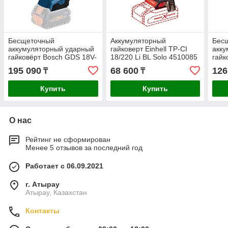
Бесщеточный
Аккумуляторный
Бес
аккумуляторный ударный
гайковерт Einhell TP-CI
акку
гайковёрт Bosch GDS 18V-
18/220 Li BL Solo 4510085
гайк
1050 H Professional
400 
195 090
68 600
126
₸
₸
BITURBO Solo
060
06019J8500
Купить
Купить
О нас
Рейтинг не сформирован
Менее 5 отзывов за последний год
Работает с 06.09.2021
г. Атырау
Атырау, Казахстан
Контакты